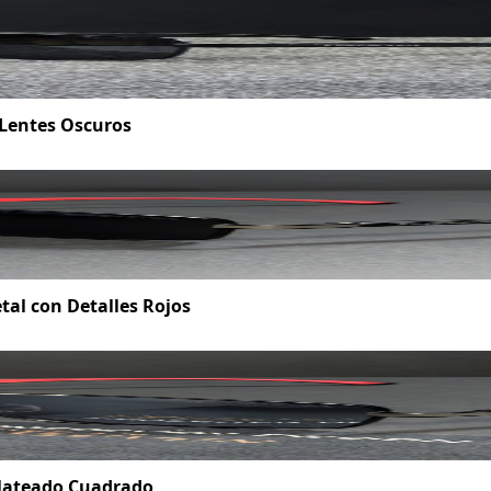
 Lentes Oscuros
al con Detalles Rojos
Plateado Cuadrado